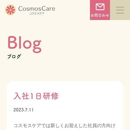
コ
ン
お問合わせ
テ
ン
Blog
ツ
へ
TOP
ブログ
ス
キ
コスモスケアについて
ッ
プ
入社1日研修
サービス一覧
2023.7.11
施設一覧
コスモスケアでは新しくお迎えした社員の方向け