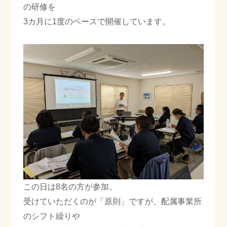
の研修を
3カ月に1度のペースで開催しています。
会社情報
採用情報
お知らせ
ブログ
022-347-3811
この日は8名の方が参加。
月〜金 8:30〜17:30
受けていただくのが「原則」ですが、配属事業所
のシフト繰りや