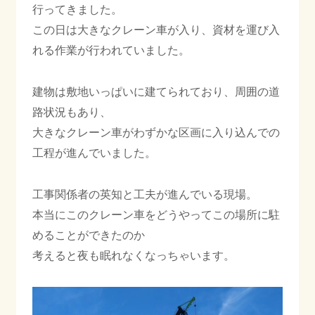
行ってきました。
この日は大きなクレーン車が入り、資材を運び入
会社情報
れる作業が行われていました。
建物は敷地いっぱいに建てられており、周囲の道
採用情報
路状況もあり、
大きなクレーン車がわずかな区画に入り込んでの
工程が進んでいました。
お知らせ
ブログ
工事関係者の英知と工夫が進んでいる現場。
本当にこのクレーン車をどうやってこの場所に駐
めることができたのか
022-347-3811
考えると夜も眠れなくなっちゃいます。
月〜金 8:30〜17:30