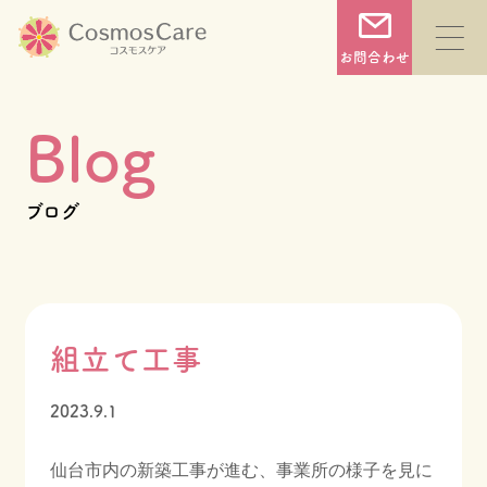
コ
ン
お問合わせ
テ
ン
Blog
ツ
へ
TOP
ブログ
ス
キ
コスモスケアについて
ッ
プ
組立て工事
サービス一覧
2023.9.1
施設一覧
仙台市内の新築工事が進む、事業所の様子を見に