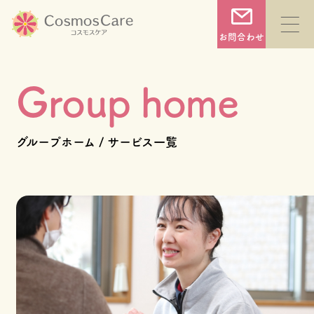
コ
ン
お問合わせ
テ
ン
Group home
ツ
へ
TOP
グループホーム / サービス一覧
ス
キ
コスモスケアについて
ッ
プ
サービス一覧
施設一覧