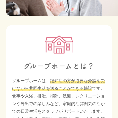
会社情報
採用情報
お知らせ
ブログ
グループホームとは？
グループホームは、
認知症の方が必要な介護を受
けながら共同生活を送ることができる施設
です。
022-347-3811
食事や入浴、排泄、掃除、洗濯、レクリエーショ
ンや外出での楽しみなど、家庭的な雰囲気のなか
月〜金 8:30〜17:30
での日常生活をスタッフがサポートいたします。