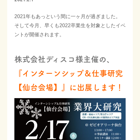
2021年もあっという間に一ヶ月が過ぎました。
会社情報
そして今月、早くも2022卒業生を対象としたイベ
ントが開催されます。
採用情報
株式会社ディスコ様主催の、
『インターンシップ＆仕事研究
お知らせ
ブログ
【仙台会場】』に出展します！
022-347-3811
月〜金 8:30〜17:30