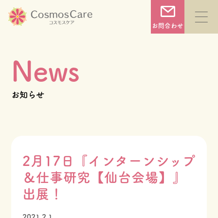
コ
ン
お問合わせ
テ
ン
News
ツ
へ
TOP
お知らせ
ス
キ
コスモスケアについて
ッ
プ
2月17日『インターンシップ
サービス一覧
＆仕事研究【仙台会場】』
出展！
施設一覧
2021.2.1