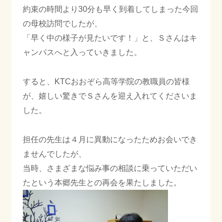
約束の時間より30分も早く到着してしまった今回
の母校訪問でしたが、
会社情報
「早く中の様子が見たいです！」と、Ｓさんはキ
ャンパスへと入っていきました。
採用情報
すると、KTCおおぞら高等学院の教職員の皆様
が、嬉しい驚きでＳさんを迎え入れてくださいま
した。
お知らせ
ブログ
担任の先生は４月に異動になったためお会いでき
ませんでしたが、
当時、さまざまな悩み事の相談に乗っていただい
022-347-3811
たという本郷先生との再会を果たしました。
月〜金 8:30〜17:30