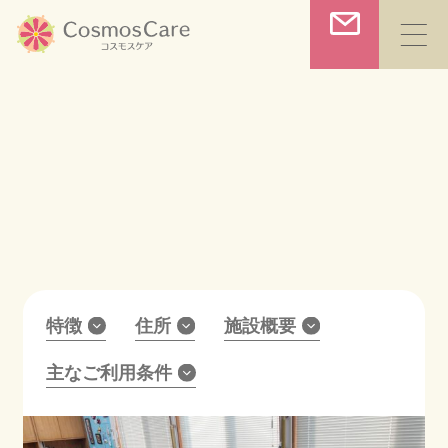
コ
ン
お問合わせ
テ
ン
コスモス向陽台デイサー
ツ
ビス
へ
TOP
ス
デイサービス
キ
コスモスケアについて
ッ
プ
特徴
住所
施設概要
サービス一覧
主なご利用条件
施設一覧