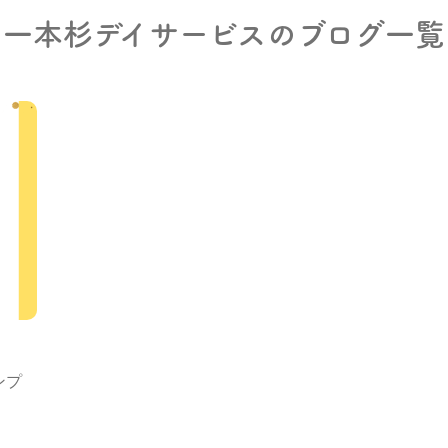
一本杉デイサービスのブログ一覧
グループホーム
サービス付き高齢者向け住宅(サ高住)
障がい者グループホーム
022-347-3811
ご相談・お問合
月〜金 8:30〜17:30
プライバシーポリシー
ンプ