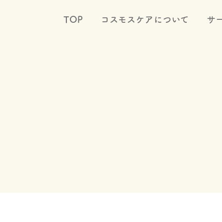
TOP
コスモスケアについて
サ
Service
サービス一覧
ケアプラン
ホームヘルプ(ホームケア)
デイサービス
ショートステイ
小規模多機能型居宅介護(マルチケア)