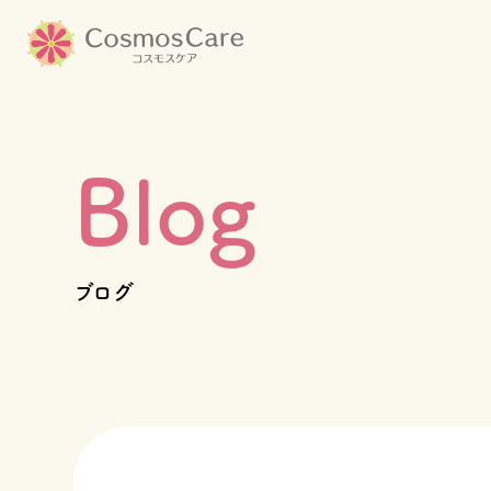
コ
ン
テ
ン
ツ
Blog
へ
TOP
ス
キ
コスモスケアについて
ッ
ブログ
プ
施設一覧
会社情報
採用情報