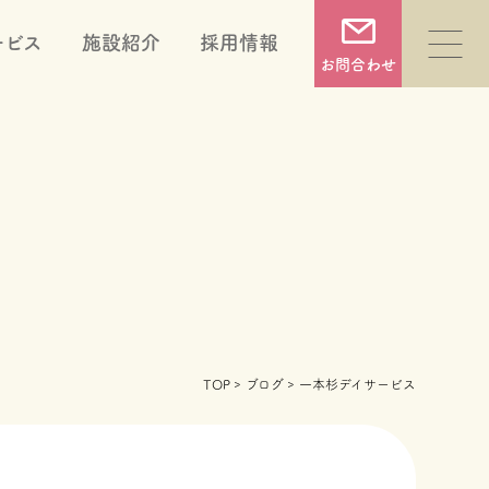
ービス
施設紹介
採用情報
お問合わせ
福祉用具販売・レンタル
住宅改修
TOP
ブログ
一本杉デイサービス
相談支援
就労支援(就労継続支援B型)
シニアライフ相談 めーぷる