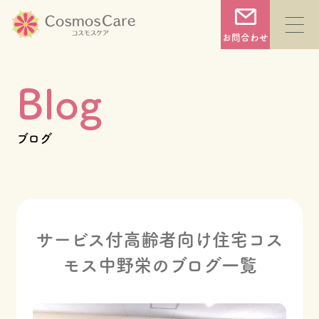
コ
ン
お問合わせ
テ
ン
Blog
ツ
へ
TOP
ブログ
ス
キ
コスモスケアについて
ッ
プ
サービス付高齢者向け住宅コス
サービス一覧
モス中野栄のブログ一覧
施設一覧