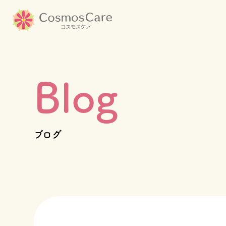
コ
ン
テ
ン
ツ
Blog
へ
TOP
ス
キ
コスモスケアについて
ッ
ブログ
プ
施設一覧
会社情報
採用情報