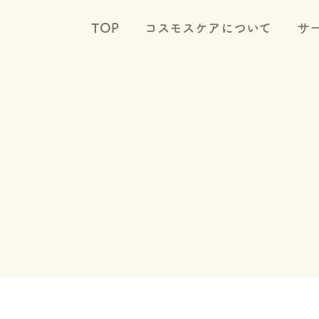
TOP
コスモスケアについて
サ
Service
サービス一覧
ケアプラン
ホームヘルプ(ホームケア)
デイサービス
ショートステイ
小規模多機能型居宅介護(マルチケア)