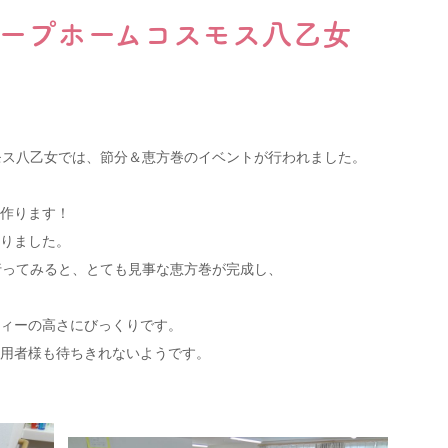
ープホームコスモス八乙女
グループホーム
サービス付き高齢者向け住宅(サ高住)
障がい者グループホーム
モス八乙女では、節分＆恵方巻のイベントが行われました。
022-347-3811
作ります！
ご相談・お問合
月〜金 8:30〜17:30
りました。
行ってみると、とても見事な恵方巻が完成し、
プライバシーポリシー
ィーの高さにびっくりです。
用者様も待ちきれないようです。