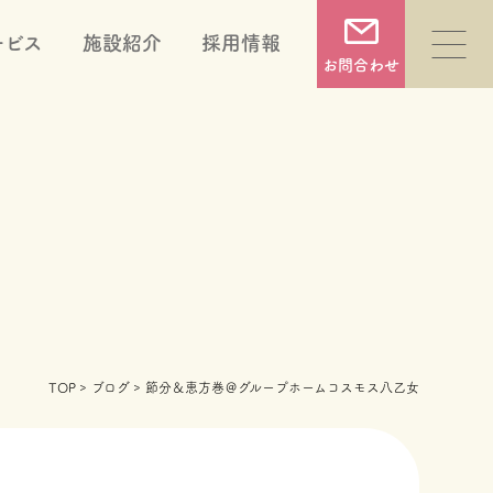
ービス
施設紹介
採用情報
お問合わせ
福祉用具販売・レンタル
住宅改修
TOP
ブログ
節分＆恵方巻＠グループホームコスモス八乙女
相談支援
就労支援(就労継続支援B型)
シニアライフ相談 めーぷる