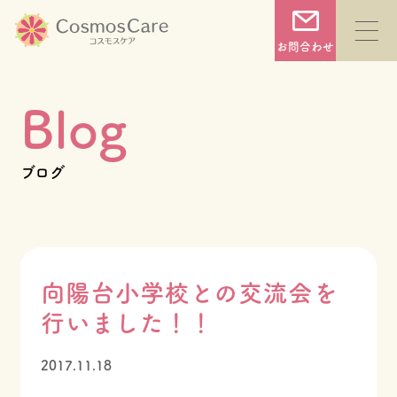
コ
ン
お問合わせ
テ
ン
Blog
ツ
へ
TOP
ブログ
ス
キ
コスモスケアについて
ッ
プ
向陽台小学校との交流会を
サービス一覧
行いました！！
2017.11.18
施設一覧