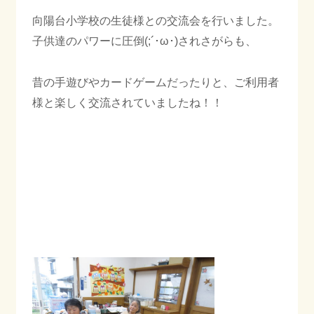
向陽台小学校の生徒様との交流会を行いました。
ご相談・お問合わせ
子供達のパワーに圧倒(;´･ω･)されさがらも、
昔の手遊びやカードゲームだったりと、ご利用者
プライバシーポリシー
様と楽しく交流されていましたね！！