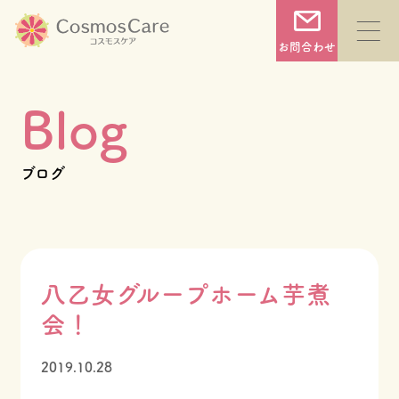
コ
ン
お問合わせ
テ
ン
Blog
ツ
へ
TOP
ブログ
ス
キ
コスモスケアについて
ッ
プ
八乙女グループホーム芋煮
サービス一覧
会！
2019.10.28
施設一覧