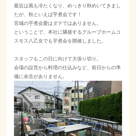
最近は風も冷たくなり、めっきり秋めいてきまし
たが、秋といえば芋煮会です！
会社情報
宮城の芋煮会愛はダテではありません。
ということで、本社に隣接するグループホームコ
スモス八乙女でも芋煮会を開催しました。
採用情報
スタッフもこの日に向けて大張り切り。
会場の設営から料理の仕込みなど、前日からの準
お知らせ
ブログ
備に余念がありません。
022-347-3811
月〜金 8:30〜17:30