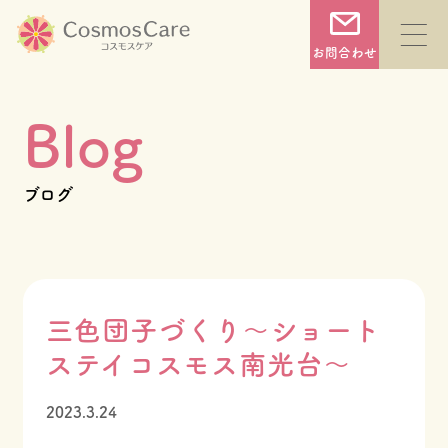
コ
ン
お問合わせ
テ
ン
Blog
ツ
へ
TOP
ブログ
ス
キ
コスモスケアについて
ッ
プ
三色団子づくり～ショート
サービス一覧
ステイコスモス南光台～
2023.3.24
施設一覧