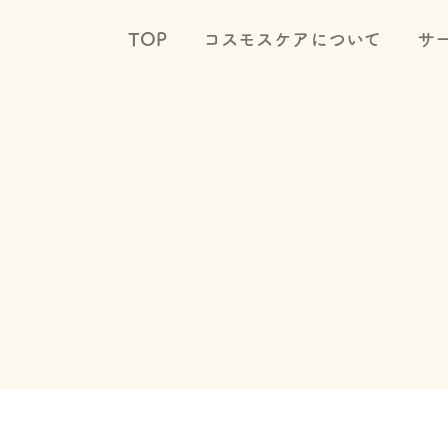
TOP
コスモスケアについて
サ
Service
サービス一覧
ケアプラン
ホームヘルプ(ホームケア)
デイサービス
ショートステイ
小規模多機能型居宅介護(マルチケア)