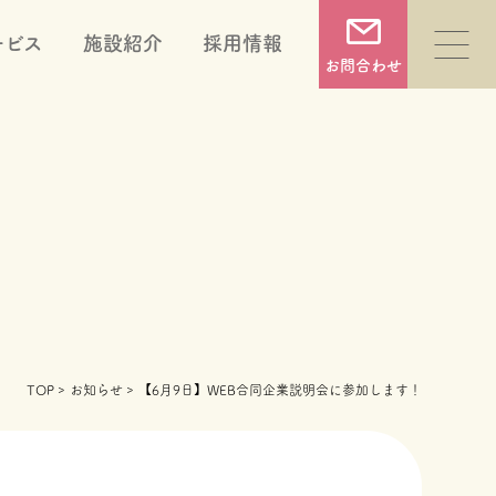
ービス
施設紹介
採用情報
お問合わせ
福祉用具販売・レンタル
住宅改修
TOP
お知らせ
【6月9日】WEB合同企業説明会に参加します！
相談支援
就労支援(就労継続支援B型)
シニアライフ相談 めーぷる