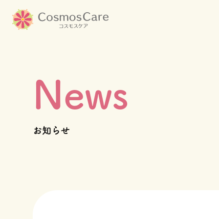
コ
ン
テ
ン
ツ
News
へ
TOP
ス
キ
コスモスケアについて
ッ
お知らせ
プ
施設一覧
会社情報
採用情報