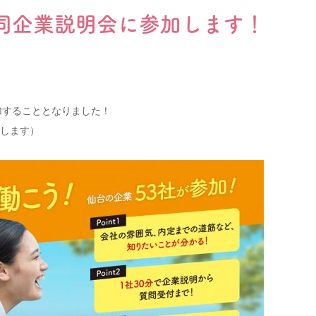
合同企業説明会に参加します！
グループホーム
サービス付き高齢者向け住宅(サ高住)
障がい者グループホーム
加することとなりました！
します）
022-347-3811
ご相談・お問合
月〜金 8:30〜17:30
プライバシーポリシー